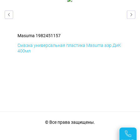
Masuma 1982451157
Ma
БмД
Смазка универсальная пластика Masuma аэр ДиК
Сма
400мл
40
© Все права защищены.