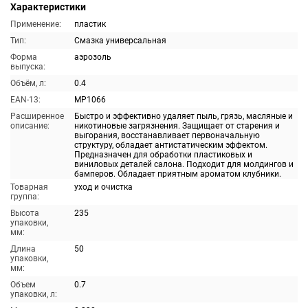
Характеристики
Применение:
пластик
Тип:
Смазка универсальная
Форма
аэрозоль
выпуска:
Объём, л:
0.4
EAN-13:
MP1066
Расширенное
Быстро и эффективно удаляет пыль, грязь, масляные и
описание:
никотиновые загрязнения. Защищает от старения и
выгорания, восстанавливает первоначальную
структуру, обладает антистатическим эффектом.
Предназначен для обработки пластиковых и
виниловых деталей салона. Подходит для молдингов и
бамперов. Обладает приятным ароматом клубники.
Товарная
уход и очистка
группа:
Высота
235
упаковки,
мм:
Длина
50
упаковки,
мм:
Объем
0.7
упаковки, л: