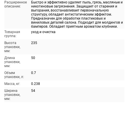
Расширенное
Быстро и эффективно удаляет пыль, грязь, масляные и
описание:
никотиновые загрязнения. Защищает от старения и
выгорания, восстанавливает первоначальную
структуру, обладает антистатическим эффектом.
Предназначен для обработки пластиковых и
виниловых деталей салона. Подходит для молдингов и
бамперов. Обладает приятным ароматом клубники.
Товарная
уход и очистка
группа:
Высота
235
упаковки,
мм:
Длина
50
упаковки,
мм:
Объем
0.7
упаковки, л:
Масса, кг:
0.238
Ширина
54
упаковки,
мм: