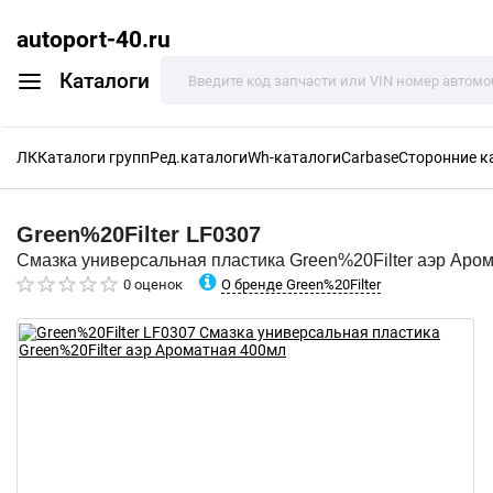
autoport-40.ru
Каталоги
ЛК
Каталоги групп
Ред.каталоги
Wh-каталоги
Carbase
Сторонние к
Green%20Filter
LF0307
Смазка универсальная пластика Green%20Filter аэр Аро
О бренде Green%20Filter
0 оценок