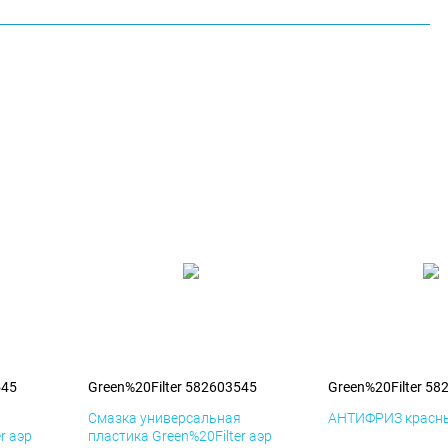
545
Green%20Filter 582603545
Green%20Filter 58
я
Смазка универсальная
АНТИФРИЗ красны
r аэр
пластика Green%20Filter аэр