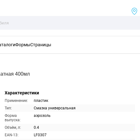
аталоги
Формы
Страницы
матная 400мл
Характеристики
Применение:
пластик
Тип:
Смазка универсальная
Форма
аэрозоль
выпуска:
Объём, л:
0.4
EAN-13:
LF0307