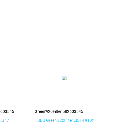
2603545
Green%20Filter 582603545
й 1л.
ПВЕЦ Green%20Filter ДОТ4 910г