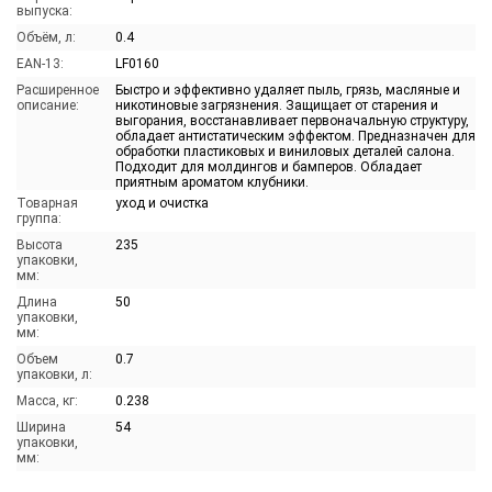
выпуска:
Объём, л:
0.4
EAN-13:
LF0160
Расширенное
Быстро и эффективно удаляет пыль, грязь, масляные и
описание:
никотиновые загрязнения. Защищает от старения и
выгорания, восстанавливает первоначальную структуру,
обладает антистатическим эффектом. Предназначен для
обработки пластиковых и виниловых деталей салона.
Подходит для молдингов и бамперов. Обладает
приятным ароматом клубники.
Товарная
уход и очистка
группа:
Высота
235
упаковки,
мм:
Длина
50
упаковки,
мм:
Объем
0.7
упаковки, л:
Масса, кг:
0.238
Ширина
54
упаковки,
мм: