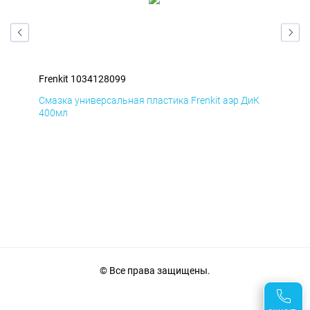
Frenkit 1034128099
Fre
мД
Смазка универсальная пластика Frenkit аэр ДиК
Сма
400мл
40
© Все права защищены.