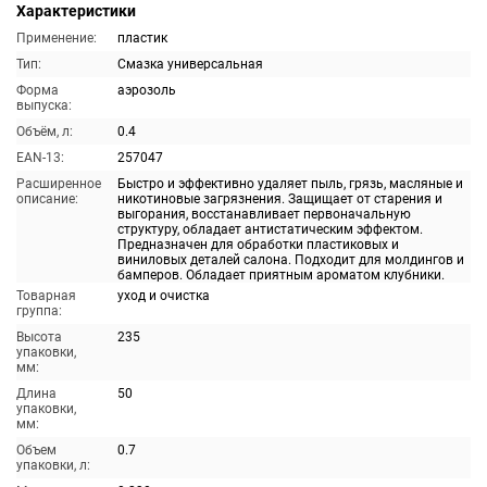
Характеристики
Применение:
пластик
Тип:
Смазка универсальная
Форма
аэрозоль
выпуска:
Объём, л:
0.4
EAN-13:
257047
Расширенное
Быстро и эффективно удаляет пыль, грязь, масляные и
описание:
никотиновые загрязнения. Защищает от старения и
выгорания, восстанавливает первоначальную
структуру, обладает антистатическим эффектом.
Предназначен для обработки пластиковых и
виниловых деталей салона. Подходит для молдингов и
бамперов. Обладает приятным ароматом клубники.
Товарная
уход и очистка
группа:
Высота
235
упаковки,
мм:
Длина
50
упаковки,
мм:
Объем
0.7
упаковки, л: