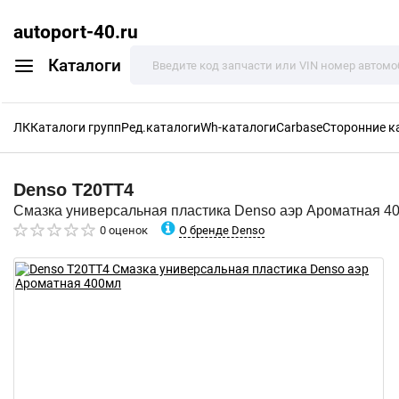
autoport-40.ru
Каталоги
ЛК
Каталоги групп
Ред.каталоги
Wh-каталоги
Carbase
Сторонние к
Denso
T20TT4
Смазка универсальная пластика Denso аэр Ароматная 4
О бренде Denso
0 оценок