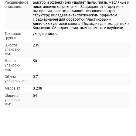
Расширенное
Быстро и эффективно удаляет пыль, грязь, масляные и
описание:
никотиновые загрязнения. Защищает от старения и
выгорания, восстанавливает первоначальную
структуру, обладает антистатическим эффектом.
Предназначен для обработки пластиковых и
виниловых деталей салона. Подходит для молдингов и
бамперов. Обладает приятным ароматом клубники.
Товарная
уход и очистка
группа:
Высота
235
упаковки,
мм:
Длина
50
упаковки,
мм:
Объем
0.7
упаковки, л:
Масса, кг:
0.238
Ширина
54
упаковки,
мм: