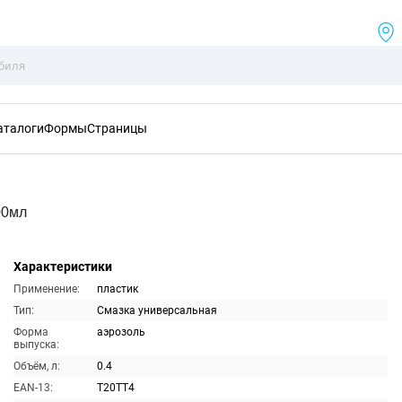
аталоги
Формы
Страницы
00мл
Характеристики
Применение:
пластик
Тип:
Смазка универсальная
Форма
аэрозоль
выпуска:
Объём, л:
0.4
EAN-13:
T20TT4