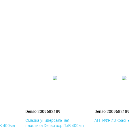
Denso 2009682189
Denso 200968218
я
Смазка универсальная
АНТИФРИЗ красны
иК 400мл
пластика Denso аэр ПхВ 400мл