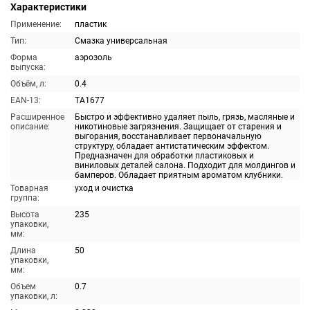
Характеристики
Применение:
пластик
Тип:
Смазка универсальная
Форма
аэрозоль
выпуска:
Объём, л:
0.4
EAN-13:
TA1677
Расширенное
Быстро и эффективно удаляет пыль, грязь, масляные и
описание:
никотиновые загрязнения. Защищает от старения и
выгорания, восстанавливает первоначальную
структуру, обладает антистатическим эффектом.
Предназначен для обработки пластиковых и
виниловых деталей салона. Подходит для молдингов и
бамперов. Обладает приятным ароматом клубники.
Товарная
уход и очистка
группа:
Высота
235
упаковки,
мм:
Длина
50
упаковки,
мм:
Объем
0.7
упаковки, л: